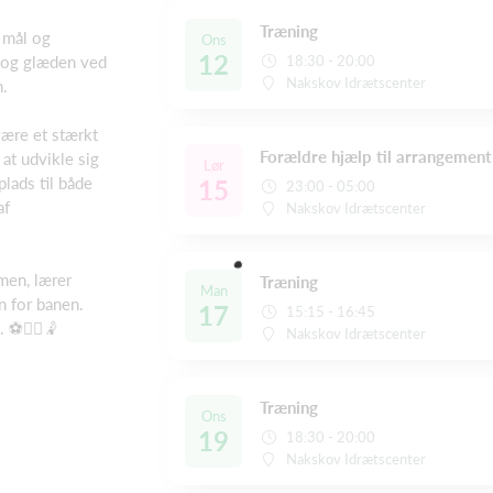
Træning
 mål og
Ons
12
d og glæden ved
18:30 - 20:00
Nakskov Idrætscenter
n.
 være et stærkt
Forældre hjælp til arrangement
 at udvikle sig
Lør
lads til både
15
23:00 - 05:00
af
Nakskov Idrætscenter
men, lærer
Træning
Man
 for banen.
17
15:15 - 16:45
 ⚽🤾‍♂️🤾
Nakskov Idrætscenter
Træning
Ons
19
18:30 - 20:00
Nakskov Idrætscenter