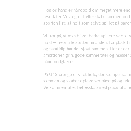
Hos os handler håndbold om meget mere end
resultater. Vi vægter fællesskab, sammenhol
sporten lige så højt som selve spillet på bane
Vi tror på, at man bliver bedre spillere ved at
hold — hvor alle støtter hinanden, har plads til
og samtidig har det sjovt sammen. Her er der p
ambitioner, grin, gode kammerater og masser 
håndboldglæde.
På U13 drenge er vi ét hold, der kæmper sam
sammen og skaber oplevelser både på og uden
Velkommen til et fællesskab med plads til alle.