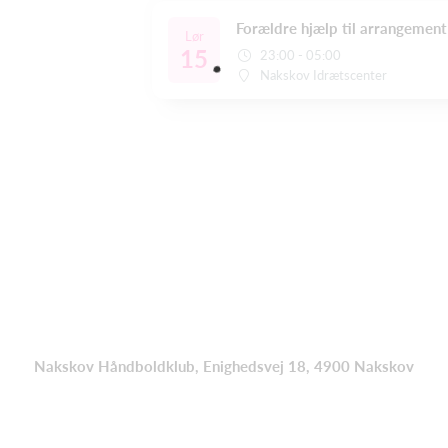
Forældre hjælp til arrangement
Lør
15
23:00 - 05:00
Nakskov Idrætscenter
Nakskov Håndboldklub, Enighedsvej 18, 4900 Nakskov