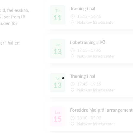
Træning i hal
ld, fællesskab,
Tir
11
i ser frem til
15:15 - 16:45
Nakskov Idrætscenter
 uden for
Løbetræning🏃‍♀️💨
r i hallen!
Tor
13
17:15 - 17:45
Nakskov Idrætscenter
Træning i hal
Tor
13
17:45 - 19:15
Nakskov Idrætscenter
Forældre hjælp til arrangement
Lør
15
23:00 - 05:00
Nakskov Idrætscenter