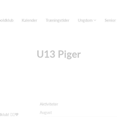
oldklub
Kalender
Træningstider
Ungdom
Senior
U13 Piger
Aktiviteter
August
ub! 🤾‍♀️💙